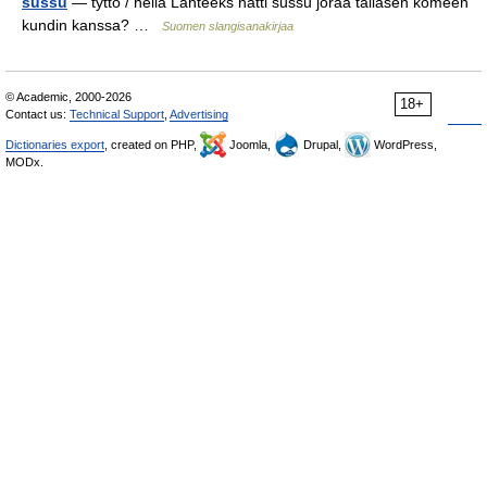
sussu
— tyttö / heila Lähteeks nätti sussu joraa tällasen komeen
kundin kanssa? …
Suomen slangisanakirjaa
© Academic, 2000-2026
18+
Contact us:
Technical Support
,
Advertising
Dictionaries export
, created on PHP,
Joomla,
Drupal,
WordPress,
MODx.