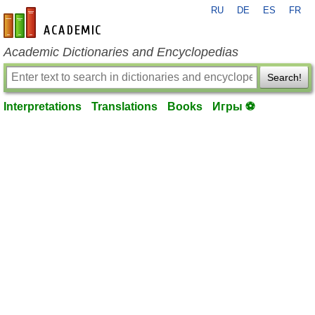
RU
DE
ES
FR
en-academic.com
Academic Dictionaries and Encyclopedias
Search!
Interpretations
Translations
Books
Игры ⚽