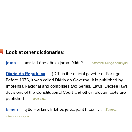
Look at other dictionaries:
joraa
— tanssia Lähetäänks joraa, friidu? …
Suomen slangisanakirjaa
Diário da República
— (DR) is the official gazette of Portugal.
Before 1976, it was called Diário do Governo. It is published by
Imprensa Nacional and comprises two Series. Laws, Decree laws,
decisions of the Constitutional Court and other relevant texts are
published …
Wikipedia
kimuli
— tyttö Hei kimuli, lähes joraa parit hitaat! …
Suomen
slangisanakirjaa