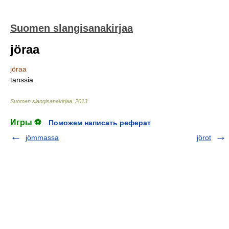
Suomen slangisanakirjaa
jöraa
jöraa
tanssia
Suomen slangisanakirjaa
.
2013
.
Игры ⚽
Поможем написать реферат
jömmassa
jörot