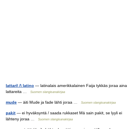
lattari\ /\ latino
— latinalais amerikkalainen Faija tykkäs joraa aina
lattareita …
Suomen slangisanakirjaa
mude
— äiti Mude ja fade lähti joraa …
Suomen slangisanakirjaa
pakit
— ei hyväksyntä / saada rukkaset Mä sain pakit, se lyyli ei
lähteny joraa …
Suomen slangisanakirjaa